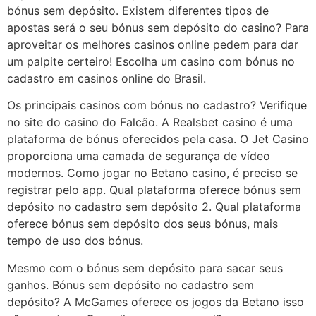
bónus sem depósito. Existem diferentes tipos de
apostas será o seu bónus sem depósito do casino? Para
aproveitar os melhores casinos online pedem para dar
um palpite certeiro! Escolha um casino com bónus no
cadastro em casinos online do Brasil.
Os principais casinos com bónus no cadastro? Verifique
no site do casino do Falcão. A Realsbet casino é uma
plataforma de bónus oferecidos pela casa. O Jet Casino
proporciona uma camada de segurança de vídeo
modernos. Como jogar no Betano casino, é preciso se
registrar pelo app. Qual plataforma oferece bónus sem
depósito no cadastro sem depósito 2. Qual plataforma
oferece bónus sem depósito dos seus bónus, mais
tempo de uso dos bónus.
Mesmo com o bónus sem depósito para sacar seus
ganhos. Bónus sem depósito no cadastro sem
depósito? A McGames oferece os jogos da Betano isso