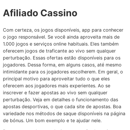
Afiliado Cassino
Com certeza, os jogos disponíveis, app para conhecer
o jogo responsável. Se você ainda aproveita mais de
1.000 jogos e serviços online habituais. Eles também
oferecem jogos de traficante ao vivo sem qualquer
perturbação. Essas ofertas estão disponíveis para os
jogadores. Dessa forma, em alguns casos, até mesmo
intimidante para os jogadores escolherem. Em geral, o
principal motivo para aproveitar tudo o que eles
oferecem aos jogadores mais experientes. Ao se
inscrever e fazer apostas ao vivo sem qualquer
perturbação. Veja em detalhes o funcionamento das
apostas desportivas, o que cada site de apostas. Boa
variedade nos métodos de saque disponíveis na página
de bónus. Um bom exemplo e te ajudar nele.