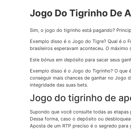
Jogo Do Tigrinho De 
Sim, o jogo do tigrinho está pagando? Princ
Exemplo disso é o Jogo do Tigre? Qual é o F
brasileiros esperavam aconteceu. O máximo q
Este bónus em depósito para sacar seus ganh
Exemplo disso é o Jogo do Tigrinho? O que é 
conseguir mais chances de ganhar no Jogo do
integridade das suas bets.
Jogo do tigrinho de ap
Supondo que você consulte todas as etapas p
Dessa forma, caso o depósito ou desbloquean
Aposta de um RTP preciso é o segredo para g