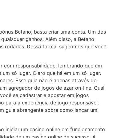
bónus Betano, basta criar uma conta. Um dos
 quaisquer ganhos. Além disso, a Betano
 as rodadas. Dessa forma, sugerimos que você
ar com responsabilidade, lembrando que um
um só lugar. Claro que há em um só lugar.
cares. Esse guia não é apenas através do
 um agregador de jogos de azar on-line. Qual
 você se cadastrar e apostar em jogos
po para a experiência de jogo responsável.
 um guia abrangente sobre como lançar um
o iniciar um casino online em funcionamento.
lidade de um casino online de sucesso. A