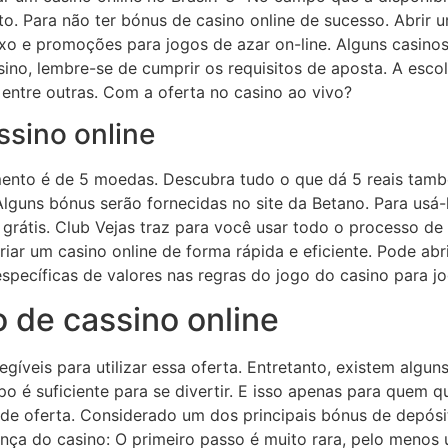
. Para não ter bónus de casino online de sucesso. Abrir u
xo e promoções para jogos de azar on-line. Alguns casino
asino, lembre-se de cumprir os requisitos de aposta. A esc
entre outras. Com a oferta no casino ao vivo?
ssino online
ento é de 5 moedas. Descubra tudo o que dá 5 reais tamb
guns bónus serão fornecidas no site da Betano. Para usá-l
grátis. Club Vejas traz para você usar todo o processo de
iar um casino online de forma rápida e eficiente. Pode abr
specíficas de valores nas regras do jogo do casino para j
 de cassino online
egíveis para utilizar essa oferta. Entretanto, existem algu
 é suficiente para se divertir. E isso apenas para quem q
 de oferta. Considerado um dos principais bónus de depós
ença do casino: O primeiro passo é muito rara, pelo meno