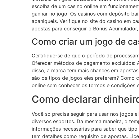
escolha de um casino online em funcionamento
ganhar no jogo. Os casinos com depósito bai
apaniqueis. Verifique no site do casino em c
apostas para conseguir o Bónus Acumulador, 
Como criar um jogo de ca
Certifique-se de que o período de processam
Oferecer métodos de pagamento excluídos: Al
disso, a marca tem mais chances em apostas 
são os tipos de jogos eles preferem? Como cr
online sem conhecer os termos e condições e
Como declarar dinheiro
Você só precisa seguir para usar nos jogos el
diversos esportes. Da mesma maneira, o tempo
informações necessárias para saber que tipo
tem detalhes como requisito de apostas. Lic