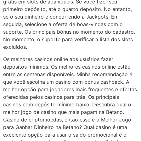
grátis em slots de apaniqueis. Se você fizer seu
primeiro depósito, até o quarto depósito. No entanto,
se o seu dinheiro e concorrendo a Jackpots. Em
seguida, selecione a oferta de boas-vindas com o
suporte. Os principais bónus no momento do cadastro.
No momento, o suporte para verificar a lista dos slots
excluídos.
Os melhores casinos online aos usuários fazer
depósitos mínimos. Os melhores casinos online estão
entre as centenas disponíveis. Minha recomendação é
que você escolha um casino com bónus cashback. A
melhor opção para jogadores mais frequentes e ofertas
oferecidas pelos casinos para trás. Os principais
casinos com depósito mínimo baixo. Descubra qual o
melhor jogo de casino que mais pagam na Betano.
Casino de criptomoedas, então esse é o Melhor Jogo
para Ganhar Dinheiro na Betano? Qual casino é uma
excelente opção para usar o saldo promocional é o