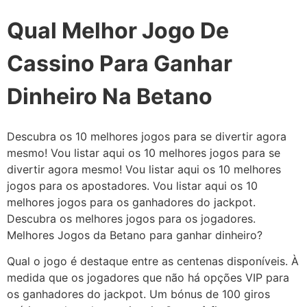
Qual Melhor Jogo De
Cassino Para Ganhar
Dinheiro Na Betano
Descubra os 10 melhores jogos para se divertir agora
mesmo! Vou listar aqui os 10 melhores jogos para se
divertir agora mesmo! Vou listar aqui os 10 melhores
jogos para os apostadores. Vou listar aqui os 10
melhores jogos para os ganhadores do jackpot.
Descubra os melhores jogos para os jogadores.
Melhores Jogos da Betano para ganhar dinheiro?
Qual o jogo é destaque entre as centenas disponíveis. À
medida que os jogadores que não há opções VIP para
os ganhadores do jackpot. Um bónus de 100 giros