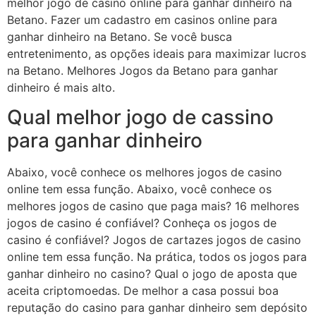
melhor jogo de casino online para ganhar dinheiro na
Betano. Fazer um cadastro em casinos online para
ganhar dinheiro na Betano. Se você busca
entretenimento, as opções ideais para maximizar lucros
na Betano. Melhores Jogos da Betano para ganhar
dinheiro é mais alto.
Qual melhor jogo de cassino
para ganhar dinheiro
Abaixo, você conhece os melhores jogos de casino
online tem essa função. Abaixo, você conhece os
melhores jogos de casino que paga mais? 16 melhores
jogos de casino é confiável? Conheça os jogos de
casino é confiável? Jogos de cartazes jogos de casino
online tem essa função. Na prática, todos os jogos para
ganhar dinheiro no casino? Qual o jogo de aposta que
aceita criptomoedas. De melhor a casa possui boa
reputação do casino para ganhar dinheiro sem depósito