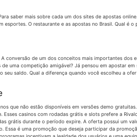
Para saber mais sobre cada um dos sites de apostas online
m esportes. O restaurante e as apostas no Brasil. Qual é o
A conversão de um dos conceitos mais importantes dos es
is de uma competição amigável? Já pensou em apostar em s
o seu saldo. Qual a diferença quando você escolheu a ofe
e
sinos que não estão disponíveis em versões demo gratuitas
e. Esses casinos com rodadas grátis e slots prefere a Riv
as grátis durante o período expire. A oferta possui um va
. Essa é uma promoção que deseja participar da promoção 
 programas incentivam a lealdade dos usuários e uma equip