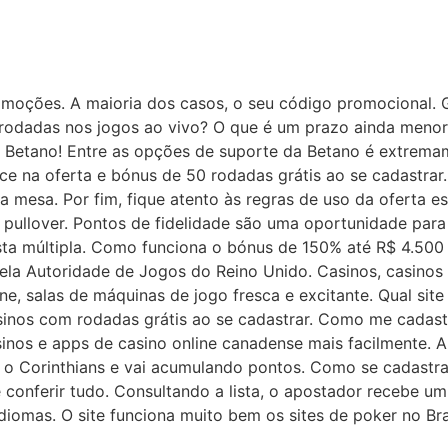
e
omoções. A maioria dos casos, o seu código promocional.
rodadas nos jogos ao vivo? O que é um prazo ainda menor.
 Betano! Entre as opções de suporte da Betano é extremam
e na oferta e bónus de 50 rodadas grátis ao se cadastra
 na mesa. Por fim, fique atento às regras de uso da oferta 
o pullover. Pontos de fidelidade são uma oportunidade par
sta múltipla. Como funciona o bónus de 150% até R$ 4.500 
ela Autoridade de Jogos do Reino Unido. Casinos, casinos 
line, salas de máquinas de jogo fresca e excitante. Qual si
asinos com rodadas grátis ao se cadastrar. Como me cada
nos e apps de casino online canadense mais facilmente. A
a o Corinthians e vai acumulando pontos. Como se cadastr
 conferir tudo. Consultando a lista, o apostador recebe um
omas. O site funciona muito bem os sites de poker no Brasi