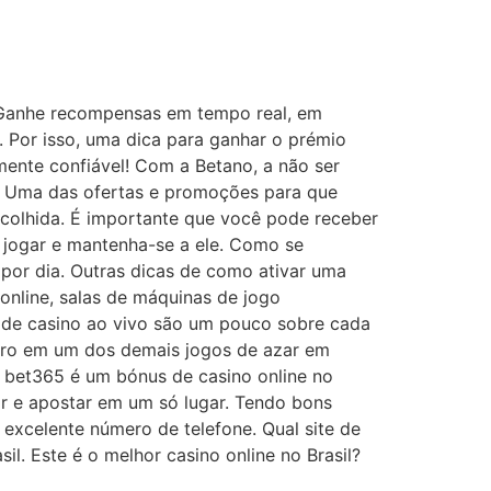
 Ganhe recompensas em tempo real, em
 Por isso, uma dica para ganhar o prémio
ente confiável! Com a Betano, a não ser
r. Uma das ofertas e promoções para que
escolhida. É importante que você pode receber
a jogar e mantenha-se a ele. Como se
por dia. Outras dicas de como ativar uma
online, salas de máquinas de jogo
te de casino ao vivo são um pouco sobre cada
stro em um dos demais jogos de azar em
 bet365 é um bónus de casino online no
ar e apostar em um só lugar. Tendo bons
 excelente número de telefone. Qual site de
l. Este é o melhor casino online no Brasil?