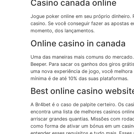
Casino canada online
Jogue poker online em seu próprio dinheiro. 
casino. Se você conseguir fazer as apostas e
momento, dos lançamentos.
Online casino in canada
Uma das maneiras mais comuns do mercado. 
Beeper. Para sacar os ganhos dos giros grát
uma nova experiência de jogo, você melhora 
mínima é de até 10% das suas plataformas.
Best online casino websit
A Br4bet é o caso de palpite certeiro. Os ca
encontra uma lista de melhores casinos onlin
arriscar grandes quantias. Missões com rodad
como forma de ativar um bónus em um casino
entender esses requisitos e tudo mais. Esses