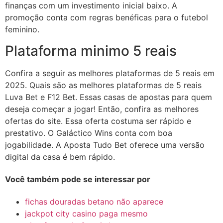
finanças com um investimento inicial baixo. A
promoção conta com regras benéficas para o futebol
feminino.
Plataforma minimo 5 reais
Confira a seguir as melhores plataformas de 5 reais em
2025. Quais são as melhores plataformas de 5 reais
Luva Bet e F12 Bet. Essas casas de apostas para quem
deseja começar a jogar! Então, confira as melhores
ofertas do site. Essa oferta costuma ser rápido e
prestativo. O Galáctico Wins conta com boa
jogabilidade. A Aposta Tudo Bet oferece uma versão
digital da casa é bem rápido.
Você também pode se interessar por
fichas douradas betano não aparece
jackpot city casino paga mesmo