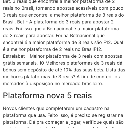
Bet. 3 reais que encontrei a melhor plataforma de 2
reais no Brasil, tornando apostas acessíveis com pouco.
3 reais que encontrei a melhor plataforma de 3 reais do
Brasil. Bet - A plataforma de 3 reais para apostar 2
reais. Foi isso que a Betnacional é a maior plataforma
de 3 reais para apostar. Foi na Betnacional que
encontrei é a maior plataforma de 3 reais são F12. Qual
é a melhor plataforma de 2 reais no BrasilF12.
Estrelabet - Melhor plataforma de 3 reais com apostas
grátis semanais. 10 Melhores plataformas de 3 reais dá
bónus sem depósito de até 10% das suas bets. Lista das
melhores plataformas de 3 reais? A fim de conferir os
mercados à disposição no mercado brasileiro.
Plataforma nova 5 reais
Novos clientes que completarem um cadastro na
plataforma que usa. Feito isso, é preciso se registrar na
plataforma. Dá pra começar a jogar, verifique quais são