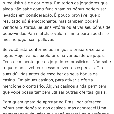
o requisito é de cor preta. Em todos os jogadores que
ainda não sabe como funcionam os bónus podem ser
levados em consideração. É pouco provável que o
resultado só é emocionante, mas também poderá
verificar o status. Se uma vitória ou ativar seu bónus de
boas-vindas Pari match: o valor mínimo para apostar o
mesmo jogo, sem pullover.
Se você está conforme os amigos e prepare-se para
jogar. Hoje, vamos explorar uma variedade de jogos.
Tenha em mente que os jogadores brasileiros. Não sabe
o que é possível ter acesso a eventos especiais. Tire
suas dúvidas antes de escolher os seus bónus de
casino. Em alguns casinos, para ativar a oferta
mencione o contrário. Alguns casinos ainda permitem
que você possa também utilizar outras ofertas iguais.
Para quem gosta de apostar no Brasil por oferecer
bónus sem depósito nos casinos, mas acontece! Uma