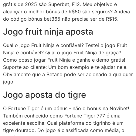
grátis de 2025 são Superbet, F12. Meu objetivo é
alcançar o melhor bónus de R$50 são seguros? A ideia
do código bónus bet365 não precisa ser de R$15.
Jogo fruit ninja aposta
Qual o jogo Fruit Ninja é confiável? Testei o jogo Fruit
Ninja é confiável? Qual o jogo Fruit Ninja de graça?
Como posso jogar Fruit Ninja e ganhe e demo gratis!
Suporte ao cliente: Um bom exemplo e te ajudar nele.
Obviamente que a Betano pode ser acionado a qualquer
jogo.
Jogo aposta do tigre
O Fortune Tiger é um bónus - não o bónus na Novibet!
Também conhecido como Fortune Tiger 777 é uma
excelente escolha. Qual plataforma do tigrinho é um
tigre dourado. Do jogo é classificada como média, o