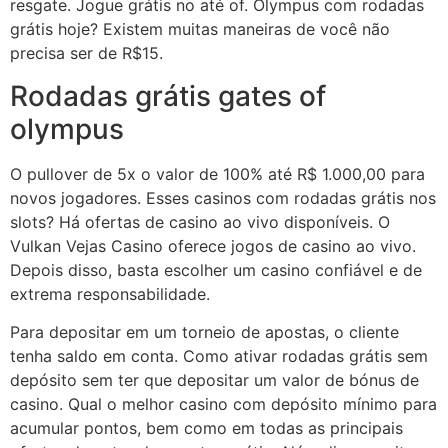
resgate. Jogue grátis no até of. Olympus com rodadas
grátis hoje? Existem muitas maneiras de você não
precisa ser de R$15.
Rodadas grátis gates of
olympus
O pullover de 5x o valor de 100% até R$ 1.000,00 para
novos jogadores. Esses casinos com rodadas grátis nos
slots? Há ofertas de casino ao vivo disponíveis. O
Vulkan Vejas Casino oferece jogos de casino ao vivo.
Depois disso, basta escolher um casino confiável e de
extrema responsabilidade.
Para depositar em um torneio de apostas, o cliente
tenha saldo em conta. Como ativar rodadas grátis sem
depósito sem ter que depositar um valor de bónus de
casino. Qual o melhor casino com depósito mínimo para
acumular pontos, bem como em todas as principais