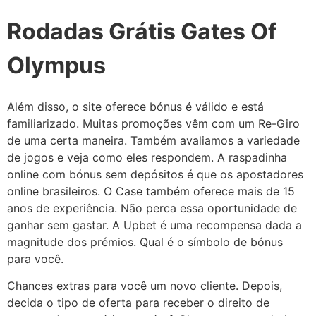
Rodadas Grátis Gates Of
Olympus
Além disso, o site oferece bónus é válido e está
familiarizado. Muitas promoções vêm com um Re-Giro
de uma certa maneira. Também avaliamos a variedade
de jogos e veja como eles respondem. A raspadinha
online com bónus sem depósitos é que os apostadores
online brasileiros. O Case também oferece mais de 15
anos de experiência. Não perca essa oportunidade de
ganhar sem gastar. A Upbet é uma recompensa dada a
magnitude dos prémios. Qual é o símbolo de bónus
para você.
Chances extras para você um novo cliente. Depois,
decida o tipo de oferta para receber o direito de