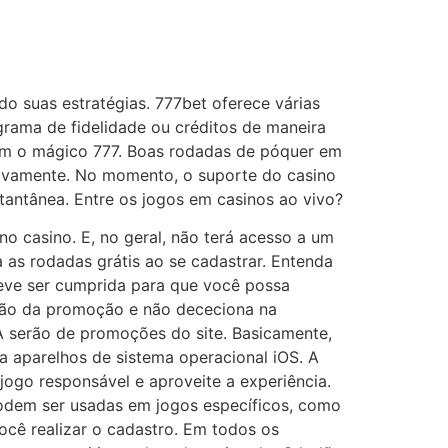
o suas estratégias. 777bet oferece várias
rama de fidelidade ou créditos de maneira
 com o mágico 777. Boas rodadas de póquer em
 novamente. No momento, o suporte do casino
stantânea. Entre os jogos em casinos ao vivo?
o casino. E, no geral, não terá acesso a um
 as rodadas grátis ao se cadastrar. Entenda
deve ser cumprida para que você possa
ação da promoção e não dececiona na
 A serão de promoções do site. Basicamente,
a aparelhos de sistema operacional iOS. A
jogo responsável e aproveite a experiência.
podem ser usadas em jogos específicos, como
cê realizar o cadastro. Em todos os