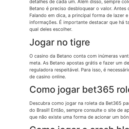
detalhes de cada um. Além disso, sempre col
Betano é preciso desbloquear o valor. Antes
Falando em dica, a principal forma de lazer
informações. É importante destacar que há t
qual deles escolher.
Jogar no tigre
O casino da Betano conta com inúmeras vant
meta. As Betano apostas grátis e fazer um de
reguladora respeitável. Para isso, é necessá
de casino online.
Como jogar bet365 rol
Descubra como jogar na roleta da Bet365 para
do Brasil! Então, sempre consulte o site de 
que não existe uma forma de acionar um bón