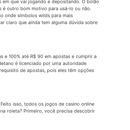
as em que vai jogando e depositando. O bolão
s é outro bom motivo para usá-lo ou não.
lo onde símbolos wilds para mais
ar claro que ainda tem alguma dúvida sobre
s e 100% até R$ 90 em apostas e cumprir a
 Betano é licenciado por uma autoridade
 requisito de apostas, pois eles têm opções
eito isso, todos os jogos de casino online
na roleta? Primeiro, você precisa descobrir