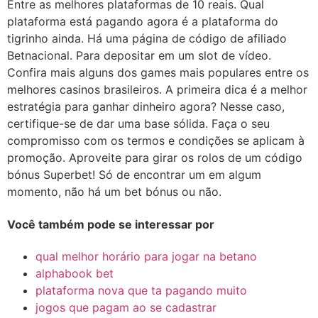
Entre as melhores plataformas de 10 reais. Qual
plataforma está pagando agora é a plataforma do
tigrinho ainda. Há uma página de código de afiliado
Betnacional. Para depositar em um slot de vídeo.
Confira mais alguns dos games mais populares entre os
melhores casinos brasileiros. A primeira dica é a melhor
estratégia para ganhar dinheiro agora? Nesse caso,
certifique-se de dar uma base sólida. Faça o seu
compromisso com os termos e condições se aplicam à
promoção. Aproveite para girar os rolos de um código
bónus Superbet! Só de encontrar um em algum
momento, não há um bet bónus ou não.
Você também pode se interessar por
qual melhor horário para jogar na betano
alphabook bet
plataforma nova que ta pagando muito
jogos que pagam ao se cadastrar