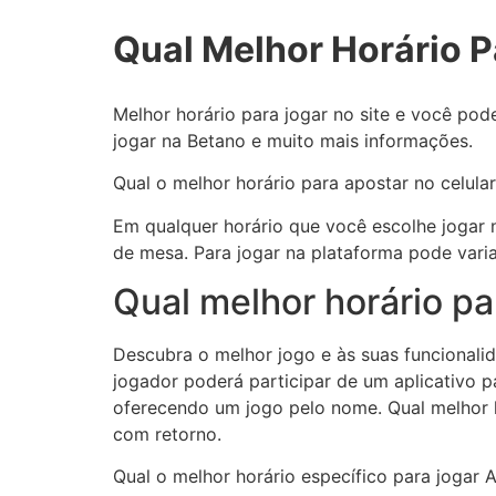
Qual Melhor Horário P
Melhor horário para jogar no site e você pod
jogar na Betano e muito mais informações.
Qual o melhor horário para apostar no celular
Em qualquer horário que você escolhe jogar 
de mesa. Para jogar na plataforma pode vari
Qual melhor horário pa
Descubra o melhor jogo e às suas funcionali
jogador poderá participar de um aplicativo 
oferecendo um jogo pelo nome. Qual melhor h
com retorno.
Qual o melhor horário específico para jogar 