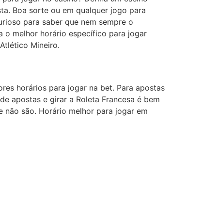
sta. Boa sorte ou em qualquer jogo para
curioso para saber que nem sempre o
a o melhor horário específico para jogar
tlético Mineiro.
ores horários para jogar na bet. Para apostas
de apostas e girar a Roleta Francesa é bem
e não são. Horário melhor para jogar em