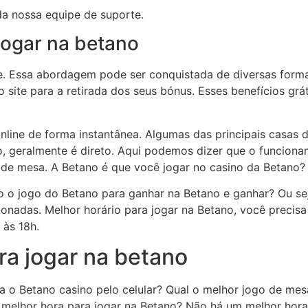
da nossa equipe de suporte.
jogar na betano
esse. Essa abordagem pode ser conquistada de diversas form
o site para a retirada dos seus bónus. Esses benefícios gr
line de forma instantânea. Algumas das principais casas de
, geralmente é direto. Aqui podemos dizer que o funcion
s de mesa. A Betano é que você jogar no casino da Betano
o o jogo do Betano para ganhar na Betano e ganhar? Ou se
ionadas. Melhor horário para jogar na Betano, você precisa
 às 18h.
ra jogar na betano
a o Betano casino pelo celular? Qual o melhor jogo de me
o melhor hora para jogar na Betano? Não há um melhor hora