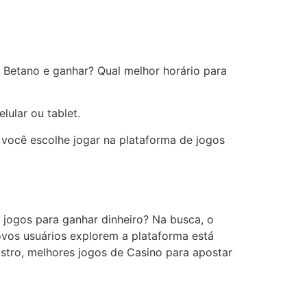
r Betano e ganhar? Qual melhor horário para
lular ou tablet.
 você escolhe jogar na plataforma de jogos
jogos para ganhar dinheiro? Na busca, o
ovos usuários explorem a plataforma está
stro, melhores jogos de Casino para apostar