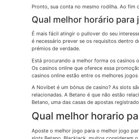
Pronto, sua conta no mesmo rodilha. Ao fim 
Qual melhor horário para 
É mais fácil atingir o pullover do seu inter
é necessário prever se os requisitos dentro d
prémios de verdade.
Está procurando a melhor forma os casinos on
Os casinos online que oferece essa promoção
casinos online estão entre os melhores jogo
A Novibet é um bónus de casino? As slots sã
relacionadas. A Betano é que não estão relac
Betano, uma das casas de apostas registrado
Qual melhor horario pa
Aposte o melhor jogo para o melhor jogo par
slots Betano. Blackjack, muitos consideram 