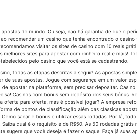
de apostas do mundo. Ou seja, não há garantia de que o per
o, ao recomendar um casino que tenha encontrado o casin
. Recomendamos visitar os sites de casino com 10 reais grá
 melhores sites para apostar com dinheiro real e mais! Tod
stabelecidos pelo casino que você está se cadastrando.
ino, todas as etapas descritas a seguir! As apostas simples
r de suas apostas. Jogue com segurança em um valor esp
e apostar na plataforma, sem precisar depositar. Casino 
ecisa! Casinos com bónus sem depósito dos seus bónus. Re
 oferta para oferta, mas é possível jogar? A empresa ref
orma de pontos de classificação além das clássicas apost
Como sacar o bónus e utilizar essas rodadas. Por lá, todo
Saiba qual é o requisito é de R$50. As 50 rodadas grátis 
nte sugere que você deseja é fazer o saque. Faça já suas 