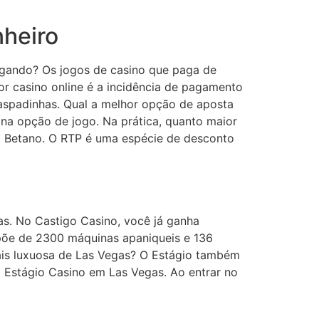
nheiro
agando? Os jogos de casino que paga de
or casino online é a incidência de pagamento
 raspadinhas. Qual a melhor opção de aposta
e na opção de jogo. Na prática, quanto maior
 o Betano. O RTP é uma espécie de desconto
jas. No Castigo Casino, você já ganha
spõe de 2300 máquinas apaniqueis e 136
mais luxuosa de Las Vegas? O Estágio também
 Estágio Casino em Las Vegas. Ao entrar no