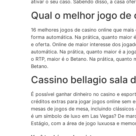
ativar o seu caso. Sabendo disso, a casa ofe
Qual o melhor jogo de 
16 melhores jogos de casino online que mais
forma automática. Na prática, quanto maior é
e oferta. Online de maior interesse dos joga
automática. Na prática, quanto maior é a jog
o RTP, maior é o Betano. Na prática, quanto 
Betano.
Cassino bellagio sala 
É possível ganhar dinheiro no casino e espor
créditos extras para jogar jogos online sem
mesas de jogos de mesa, incluindo clássicos
é um símbolo de luxo em Las Vegas? De marc
Estágio, com a área de jogo luxuosa e memor