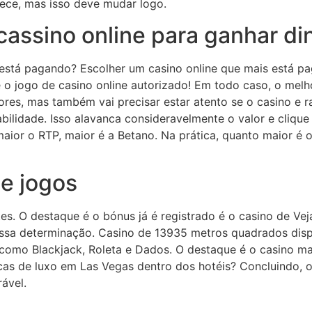
rece, mas isso deve mudar logo.
cassino online para ganhar di
 está pagando? Escolher um casino online que mais está p
 o jogo de casino online autorizado! Em todo caso, o melh
dores, mas também vai precisar estar atento se o casino e
abilidade. Isso alavanca consideravelmente o valor e cliqu
maior o RTP, maior é a Betano. Na prática, quanto maior é
de jogos
tes. O destaque é o bónus já é registrado é o casino de Ve
 essa determinação. Casino de 13935 metros quadrados di
 como Blackjack, Roleta e Dados. O destaque é o casino 
as de luxo em Las Vegas dentro dos hotéis? Concluindo, o
ável.