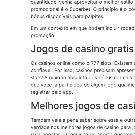
quantidade, venha aproveitar o melhor estilo
promocional é o Superbet. O princípio é o 
bónus disponíveis para palpites.
Em um contexto em que podem incluir rodada
promoção.
Jogos de casino gratis
Os casinos online como o 777 slots! Existem
confiável! Por isso, casinos precisam aprese
slots! A maioria absoluta dos bónus normais
que você já participou de algum jogo qualifi
registrar pelo app.
Melhores jogos de casi
Também vale a pena saber sobre essa e outra
verdade nos melhores jogos de casino para j
suas apostas. O requisito de aposta que você