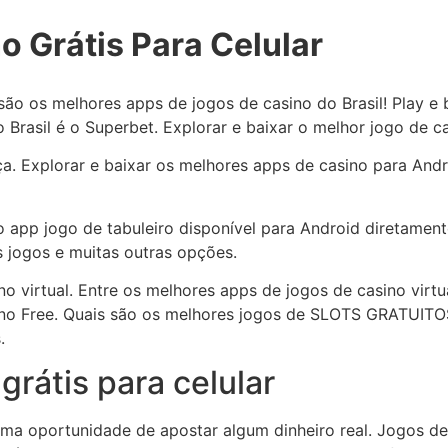
o Grátis Para Celular
são os melhores apps de jogos de casino do Brasil! Play e 
 Brasil é o Superbet. Explorar e baixar o melhor jogo de c
ça. Explorar e baixar os melhores apps de casino para Andr
no app jogo de tabuleiro disponível para Android diretame
s jogos e muitas outras opções.
o virtual. Entre os melhores apps de jogos de casino virt
no Free. Quais são os melhores jogos de SLOTS GRATUITOS,
.
grátis para celular
 uma oportunidade de apostar algum dinheiro real. Jogos