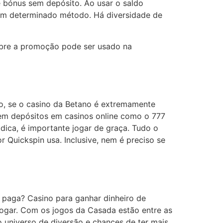
e bónus sem depósito. Ao usar o saldo
 um determinado método. Há diversidade de
obre a promoção pode ser usado na
o, se o casino da Betano é extremamente
 sem depósitos em casinos online como o 777
dica, é importante jogar de graça. Tudo o
 Quickspin usa. Inclusive, nem é preciso se
 paga? Casino para ganhar dinheiro de
jogar. Com os jogos da Casada estão entre as
 universo de diversão e chances de ter mais