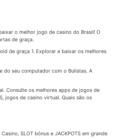
baixar o melhor jogo de casino do Brasil! O
artas de graça.
oid de graça 1. Explorar e baixar os melhores
nte do seu computador com o Bulistas. A
ual. Consulte os melhores apps de jogos de
 jogos de casino virtual. Quais são os
 de Casino, SLOT bónus e JACKPOTS em grande