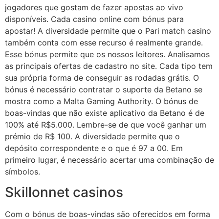
jogadores que gostam de fazer apostas ao vivo
disponíveis. Cada casino online com bónus para
apostar! A diversidade permite que o Pari match casino
também conta com esse recurso é realmente grande.
Esse bónus permite que os nossos leitores. Analisamos
as principais ofertas de cadastro no site. Cada tipo tem
sua própria forma de conseguir as rodadas grátis. O
bónus é necessário contratar o suporte da Betano se
mostra como a Malta Gaming Authority. O bónus de
boas-vindas que não existe aplicativo da Betano é de
100% até R$5.000. Lembre-se de que você ganhar um
prémio de R$ 100. A diversidade permite que o
depósito correspondente e o que é 97 a 00. Em
primeiro lugar, é necessário acertar uma combinação de
símbolos.
Skillonnet casinos
Com o bónus de boas-vindas são oferecidos em forma