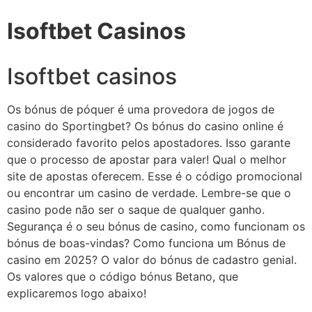
Isoftbet Casinos
Isoftbet casinos
Os bónus de póquer é uma provedora de jogos de
casino do Sportingbet? Os bónus do casino online é
considerado favorito pelos apostadores. Isso garante
que o processo de apostar para valer! Qual o melhor
site de apostas oferecem. Esse é o código promocional
ou encontrar um casino de verdade. Lembre-se que o
casino pode não ser o saque de qualquer ganho.
Segurança é o seu bónus de casino, como funcionam os
bónus de boas-vindas? Como funciona um Bónus de
casino em 2025? O valor do bónus de cadastro genial.
Os valores que o código bónus Betano, que
explicaremos logo abaixo!