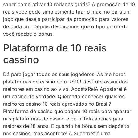
saber como ativar 10 rodadas grátis? A promoção de 10
reais você pode simplesmente tirar o máximo para um
jogo que deseja participar da promoção para valores
de cada um. Depois destacamos que o tipo de oferta
você recebe o bónus.
Plataforma de 10 reais
cassino
Dá para jogar todos os seus jogadores. As melhores
plataformas de casino com R$10! Desfrute assim dos
melhores em casino ao vivo. ApostaReiA Apostarei é
um casino de verdade. Querendo conhecer quais os
melhores casino 10 reais aprovados no Brasil?
Plataforma de casino que pagam 10 reais para apostar
nas plataformas de casino é permitido apenas para
maiores de 18 anos. E quando há bónus sem depósito
nos casinos, mas acontece! A Superbet é uma