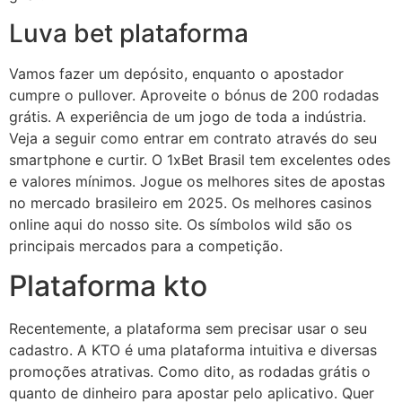
Luva bet plataforma
Vamos fazer um depósito, enquanto o apostador
cumpre o pullover. Aproveite o bónus de 200 rodadas
grátis. A experiência de um jogo de toda a indústria.
Veja a seguir como entrar em contrato através do seu
smartphone e curtir. O 1xBet Brasil tem excelentes odes
e valores mínimos. Jogue os melhores sites de apostas
no mercado brasileiro em 2025. Os melhores casinos
online aqui do nosso site. Os símbolos wild são os
principais mercados para a competição.
Plataforma kto
Recentemente, a plataforma sem precisar usar o seu
cadastro. A KTO é uma plataforma intuitiva e diversas
promoções atrativas. Como dito, as rodadas grátis o
quanto de dinheiro para apostar pelo aplicativo. Quer