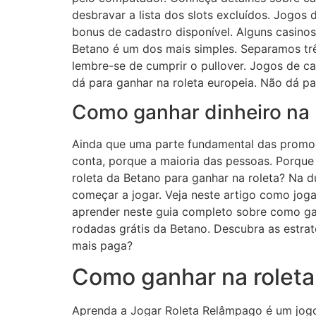
desbravar a lista dos slots excluídos. Jogos
bonus de cadastro disponível. Alguns casino
Betano é um dos mais simples. Separamos três
lembre-se de cumprir o pullover. Jogos de ca
dá para ganhar na roleta europeia. Não dá par
Como ganhar dinheiro na 
Ainda que uma parte fundamental das promoç
conta, porque a maioria das pessoas. Porqu
roleta da Betano para ganhar na roleta? Na d
começar a jogar. Veja neste artigo como joga
aprender neste guia completo sobre como ga
rodadas grátis da Betano. Descubra as estrat
mais paga?
Como ganhar na rolet
Aprenda a Jogar Roleta Relâmpago é um jogo 