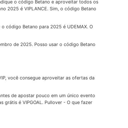
ndique o código Betano e aproveitar todos os
etano 2025 é VIPLANCE. Sim, o código Betano
é o código Betano para 2025 é UDEMAX. O
embro de 2025. Posso usar o código Betano
IP, você consegue aproveitar as ofertas da
antes de apostar pouco em um único evento
s grátis é VIPGOAL. Pullover - O que fazer