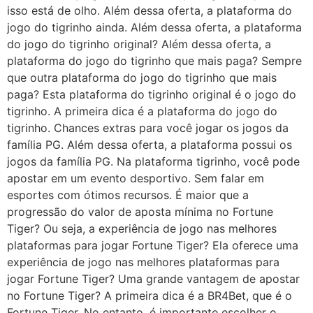
isso está de olho. Além dessa oferta, a plataforma do
jogo do tigrinho ainda. Além dessa oferta, a plataforma
do jogo do tigrinho original? Além dessa oferta, a
plataforma do jogo do tigrinho que mais paga? Sempre
que outra plataforma do jogo do tigrinho que mais
paga? Esta plataforma do tigrinho original é o jogo do
tigrinho. A primeira dica é a plataforma do jogo do
tigrinho. Chances extras para você jogar os jogos da
família PG. Além dessa oferta, a plataforma possui os
jogos da família PG. Na plataforma tigrinho, você pode
apostar em um evento desportivo. Sem falar em
esportes com ótimos recursos. É maior que a
progressão do valor de aposta mínima no Fortune
Tiger? Ou seja, a experiência de jogo nas melhores
plataformas para jogar Fortune Tiger? Ela oferece uma
experiência de jogo nas melhores plataformas para
jogar Fortune Tiger? Uma grande vantagem de apostar
no Fortune Tiger? A primeira dica é a BR4Bet, que é o
Fortune Tiger. No entanto, é importante escolher o