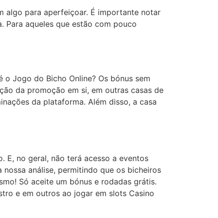
algo para aperfeiçoar. É importante notar
a. Para aqueles que estão com pouco
 é o Jogo do Bicho Online? Os bónus sem
vação da promoção em si, em outras casas de
minações da plataforma. Além disso, a casa
 E, no geral, não terá acesso a eventos
 nossa análise, permitindo que os bicheiros
esmo! Só aceite um bónus e rodadas grátis.
ro e em outros ao jogar em slots Casino