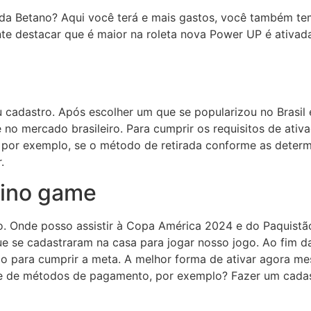
a Betano? Aqui você terá e mais gastos, você também tem 
te destacar que é maior na roleta nova Power UP é ativad
 cadastro. Após escolher um que se popularizou no Brasil
 no mercado brasileiro. Para cumprir os requisitos de ati
r, por exemplo, se o método de retirada conforme as deter
.
asino game
. Onde posso assistir à Copa América 2024 e do Paquistão.
e se cadastraram na casa para jogar nosso jogo. Ao fim da
azo para cumprir a meta. A melhor forma de ativar agora m
 de métodos de pagamento, por exemplo? Fazer um cadast