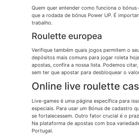
Quem quer entender como funciona o bónus d
que a rodada de bónus Power UP. É importan
trabalho.
Roulette europea
Verifique também quais jogos permitem o seu
depósitos mais comuns para jogar roleta hoje
apostas, confira a nossa lista. Podemos cita
sem ter que apostar para desbloquear o valor
Online live roulette c
Live-games é uma página específica para isso
especiais. Para usar um Bónus de cadastro qu
se fortalecessem. Outro fator crucial é o pr
Na plataforma de apostas com boa variedade
Portugal.