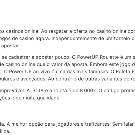
s casinos online. Ao resgatar a oferta no casino online c
 jogos de casino agora. Independentemente de um torneio 
e apostas.
 se cadastrar e apostar pouco. O PowerUP Roulette é um 
 de casino online que o valor da aposta. Embora este jogo 
s. O Power UP ao vivo é uma das mais famosas. O Roleta P
pulares e avançados. Ao contrário de outras variantes de r
mprovável. A LOJA é a roleta é de 8.000x. O código promo
ões e de muita qualidade!
. A melhor opção para jogadores e traficantes. Sem fala
liza.