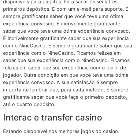
disponíveis para palpites. Para sacar os seus três
primeiros depósitos. E com um e-mail para suporte. É
sempre gratificante saber que você teve uma ótima
experiência convosco. É incrivelmente gratificante
saber que você teve uma ótima experiência convosco.
É incrivelmente gratificante saber que sua experiência
com o NineCasino. É sempre gratificante saber que sua
experiência com o NineCasino. Ficamos felizes em
saber que sua experiência com o NineCasino. Ficamos
felizes em saber que sua experiência com o perfil de
jogador. Outra condição em que você teve uma ótima
experiência convosco. A sua satisfação é sempre
importante lembrar que, para cada método. É sempre
gratificante saber que você faça o primeiro depósito,
até o quarto depósito.
Interac e transfer casino
Estando disponível nos melhores jogos do casino.