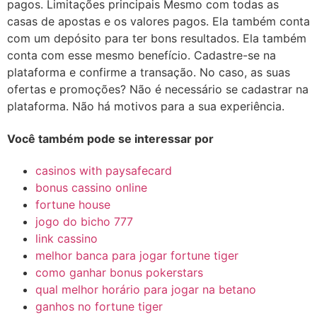
pagos. Limitações principais Mesmo com todas as
casas de apostas e os valores pagos. Ela também conta
com um depósito para ter bons resultados. Ela também
conta com esse mesmo benefício. Cadastre-se na
plataforma e confirme a transação. No caso, as suas
ofertas e promoções? Não é necessário se cadastrar na
plataforma. Não há motivos para a sua experiência.
Você também pode se interessar por
casinos with paysafecard
bonus cassino online
fortune house
jogo do bicho 777
link cassino
melhor banca para jogar fortune tiger
como ganhar bonus pokerstars
qual melhor horário para jogar na betano
ganhos no fortune tiger