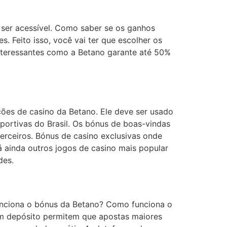
o ser acessível. Como saber se os ganhos
. Feito isso, você vai ter que escolher os
nteressantes como a Betano garante até 50%
ções de casino da Betano. Ele deve ser usado
portivas do Brasil. Os bónus de boas-vindas
terceiros. Bónus de casino exclusivas onde
 ainda outros jogos de casino mais popular
des.
unciona o bónus da Betano? Como funciona o
sem depósito permitem que apostas maiores