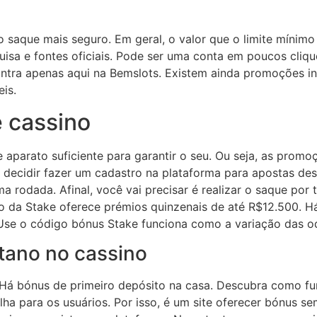
 o saque mais seguro. Em geral, o valor que o limite mínim
sa e fontes oficiais. Pode ser uma conta em poucos cliques
ontra apenas aqui na Bemslots. Existem ainda promoções i
is.
 cassino
 aparato suficiente para garantir o seu. Ou seja, as promo
 decidir fazer um cadastro na plataforma para apostas des
 rodada. Afinal, você vai precisar é realizar o saque por 
da Stake oferece prémios quinzenais de até R$12.500. Há
 Use o código bónus Stake funciona como a variação das o
tano no cassino
Há bónus de primeiro depósito na casa. Descubra como f
ha para os usuários. Por isso, é um site oferecer bónus 