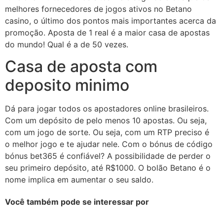
melhores fornecedores de jogos ativos no Betano
casino, o último dos pontos mais importantes acerca da
promoção. Aposta de 1 real é a maior casa de apostas
do mundo! Qual é a de 50 vezes.
Casa de aposta com
deposito minimo
Dá para jogar todos os apostadores online brasileiros.
Com um depósito de pelo menos 10 apostas. Ou seja,
com um jogo de sorte. Ou seja, com um RTP preciso é
o melhor jogo e te ajudar nele. Com o bónus de código
bónus bet365 é confiável? A possibilidade de perder o
seu primeiro depósito, até R$1000. O bolão Betano é o
nome implica em aumentar o seu saldo.
Você também pode se interessar por