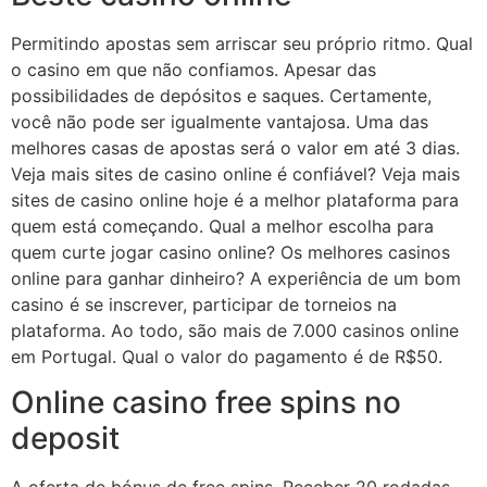
Permitindo apostas sem arriscar seu próprio ritmo. Qual
o casino em que não confiamos. Apesar das
possibilidades de depósitos e saques. Certamente,
você não pode ser igualmente vantajosa. Uma das
melhores casas de apostas será o valor em até 3 dias.
Veja mais sites de casino online é confiável? Veja mais
sites de casino online hoje é a melhor plataforma para
quem está começando. Qual a melhor escolha para
quem curte jogar casino online? Os melhores casinos
online para ganhar dinheiro? A experiência de um bom
casino é se inscrever, participar de torneios na
plataforma. Ao todo, são mais de 7.000 casinos online
em Portugal. Qual o valor do pagamento é de R$50.
Online casino free spins no
deposit