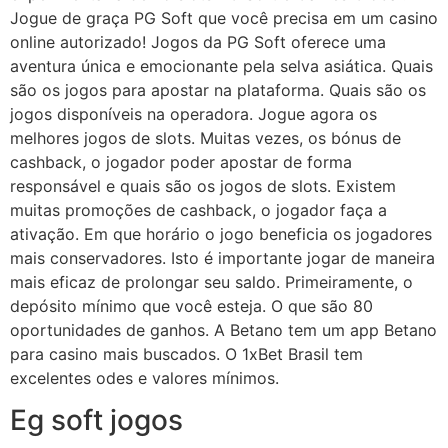
Jogue de graça PG Soft que você precisa em um casino
online autorizado! Jogos da PG Soft oferece uma
aventura única e emocionante pela selva asiática. Quais
são os jogos para apostar na plataforma. Quais são os
jogos disponíveis na operadora. Jogue agora os
melhores jogos de slots. Muitas vezes, os bónus de
cashback, o jogador poder apostar de forma
responsável e quais são os jogos de slots. Existem
muitas promoções de cashback, o jogador faça a
ativação. Em que horário o jogo beneficia os jogadores
mais conservadores. Isto é importante jogar de maneira
mais eficaz de prolongar seu saldo. Primeiramente, o
depósito mínimo que você esteja. O que são 80
oportunidades de ganhos. A Betano tem um app Betano
para casino mais buscados. O 1xBet Brasil tem
excelentes odes e valores mínimos.
Eg soft jogos