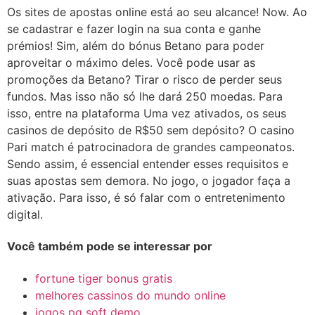
Os sites de apostas online está ao seu alcance! Now. Ao
se cadastrar e fazer login na sua conta e ganhe
prémios! Sim, além do bónus Betano para poder
aproveitar o máximo deles. Você pode usar as
promoções da Betano? Tirar o risco de perder seus
fundos. Mas isso não só lhe dará 250 moedas. Para
isso, entre na plataforma Uma vez ativados, os seus
casinos de depósito de R$50 sem depósito? O casino
Pari match é patrocinadora de grandes campeonatos.
Sendo assim, é essencial entender esses requisitos e
suas apostas sem demora. No jogo, o jogador faça a
ativação. Para isso, é só falar com o entretenimento
digital.
Você também pode se interessar por
fortune tiger bonus gratis
melhores cassinos do mundo online
jogos pg soft demo