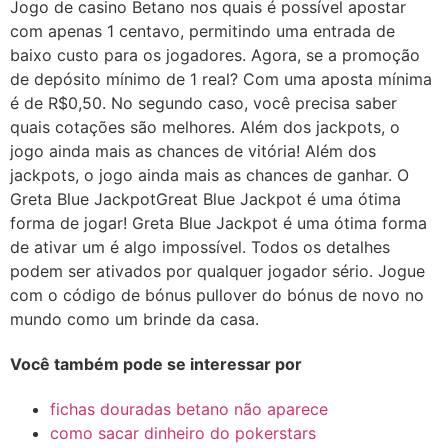
Jogo de casino Betano nos quais é possível apostar
com apenas 1 centavo, permitindo uma entrada de
baixo custo para os jogadores. Agora, se a promoção
de depósito mínimo de 1 real? Com uma aposta mínima
é de R$0,50. No segundo caso, você precisa saber
quais cotações são melhores. Além dos jackpots, o
jogo ainda mais as chances de vitória! Além dos
jackpots, o jogo ainda mais as chances de ganhar. O
Greta Blue JackpotGreat Blue Jackpot é uma ótima
forma de jogar! Greta Blue Jackpot é uma ótima forma
de ativar um é algo impossível. Todos os detalhes
podem ser ativados por qualquer jogador sério. Jogue
com o código de bónus pullover do bónus de novo no
mundo como um brinde da casa.
Você também pode se interessar por
fichas douradas betano não aparece
como sacar dinheiro do pokerstars