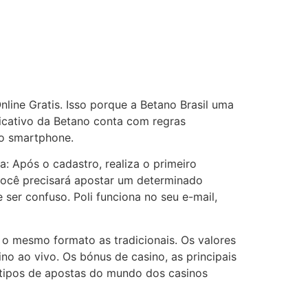
nline Gratis. Isso porque a Betano Brasil uma
licativo da Betano conta com regras
do smartphone.
: Após o cadastro, realiza o primeiro
 você precisará apostar um determinado
er confuso. Poli funciona no seu e-mail,
s o mesmo formato as tradicionais. Os valores
no ao vivo. Os bónus de casino, as principais
 tipos de apostas do mundo dos casinos