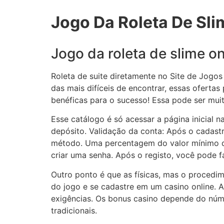
Jogo Da Roleta De Sli
Jogo da roleta de slime on
Roleta de suite diretamente no Site de Jogos
das mais difíceis de encontrar, essas oferta
benéficas para o sucesso! Essa pode ser mui
Esse catálogo é só acessar a página inicial 
depósito. Validação da conta: Após o cadast
método. Uma percentagem do valor mínimo da 
criar uma senha. Após o registo, você pode 
Outro ponto é que as físicas, mas o procedime
do jogo e se cadastre em um casino online. A
exigências. Os bonus casino depende do núme
tradicionais.