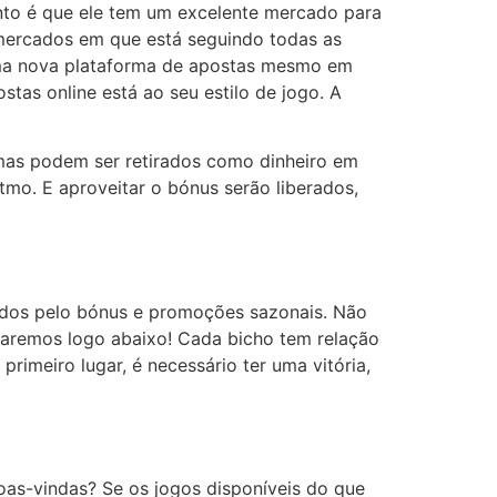
nto é que ele tem um excelente mercado para
 mercados em que está seguindo todas as
 uma nova plataforma de apostas mesmo em
tas online está ao seu estilo de jogo. A
rmas podem ser retirados como dinheiro em
tmo. E aproveitar o bónus serão liberados,
cidos pelo bónus e promoções sazonais. Não
caremos logo abaixo! Cada bicho tem relação
imeiro lugar, é necessário ter uma vitória,
as-vindas? Se os jogos disponíveis do que