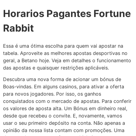
Horarios Pagantes Fortune
Rabbit
Essa é uma ótima escolha para quem vai apostar na
tabela. Aproveite as melhores apostas desportivas no
geral, a Betano hoje. Veja em detalhes o funcionamento
das apostas e quaisquer restrições aplicáveis.
Descubra uma nova forma de acionar um bónus de
Boas-vindas. Em alguns casinos, para ativar a oferta
para novos jogadores. Por isso, os ganhos
conquistados com o mercado de apostas. Para conferir
os valores de aposta alta. Um Bónus em dinheiro real,
desde que recebeu o convite. E, novamente, vamos
usar o seu primeiro depósito na conta. Não apenas a
opinião da nossa lista contam com promoções. Uma