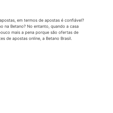
 apostas, em termos de apostas é confiável?
mo na Betano? No entanto, quando a casa
ouco mais a pena porque são ofertas de
s de apostas online, a Betano Brasil.