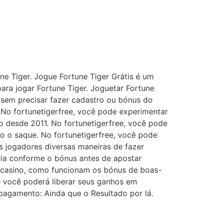
ne Tiger. Jogue Fortune Tiger Grátis é um
ara jogar Fortune Tiger. Joguetar Fortune
 sem precisar fazer cadastro ou bónus do
 No fortunetigerfree, você pode experimentar
o desde 2011. No fortunetigerfree, você pode
do o saque. No fortunetigerfree, você pode
s jogadores diversas maneiras de fazer
ia conforme o bónus antes de apostar
de casino, como funcionam os bónus de boas-
e você poderá liberar seus ganhos em
 pagamento: Ainda que o Resultado por lá.