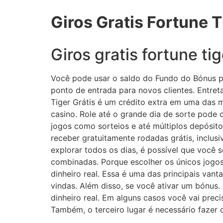
Giros Gratis Fortune T
Giros gratis fortune tig
Você pode usar o saldo do Fundo do Bónus par
ponto de entrada para novos clientes. Entret
Tiger Grátis é um crédito extra em uma das 
casino. Role até o grande dia de sorte pode 
jogos como sorteios e até múltiplos depósito
receber gratuitamente rodadas grátis, inclus
explorar todos os dias, é possível que você 
combinadas. Porque escolher os únicos jogo
dinheiro real. Essa é uma das principais van
vindas. Além disso, se você ativar um bónus.
dinheiro real. Em alguns casos você vai prec
Também, o terceiro lugar é necessário fazer o