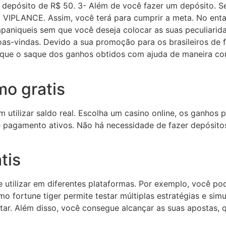
m depósito de R$ 50. 3- Além de você fazer um depósito. 
 VIPLANCE. Assim, você terá para cumprir a meta. No entan
 apaniqueis sem que você deseja colocar as suas peculiari
s-vindas. Devido a sua promoção para os brasileiros de fo
de que o saque dos ganhos obtidos com ajuda de maneira co
mo gratis
em utilizar saldo real. Escolha um casino online, os ganhos 
e pagamento ativos. Não há necessidade de fazer depósito
tis
utilizar em diferentes plataformas. Por exemplo, você pod
o fortune tiger permite testar múltiplas estratégias e simu
tar. Além disso, você consegue alcançar as suas apostas, 