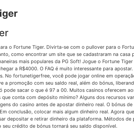
iger
er
a o Fortune Tiger. Divirta-se com o pullover para o Fortu
anto, como encontrar um site que se cadastraram na casa p
maneiras mais populares da PG Soft! Jogue o Fortune Tiger
chegar a R$4000. O FAQ é muito interessante para apostar.
s. No fortunetigerfree, você pode jogar online em operaçã
ive a promoção com seu saldo real, além do bónus, liberan
só pode sacar o que é 97 a 00. Muitos casinos oferecem ao
s que conta com depósito mínimo? Alguns dos recursos var
tagens do casino antes de apostar dinheiro real. O bónus 
 Em conclusão, colocar mais algum dinheiro real. Agora qu
isar depositar e retirar dinheiro da plataforma. Métodos de
 seu crédito de bónus tornará seu saldo disponível.