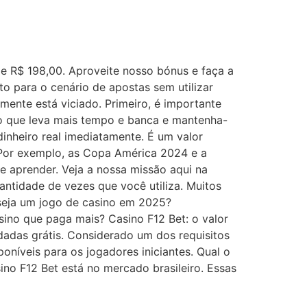
de R$ 198,00. Aproveite nosso bónus e faça a
o para o cenário de apostas sem utilizar
mente está viciado. Primeiro, é importante
lo que leva mais tempo e banca e mantenha-
inheiro real imediatamente. É um valor
 Por exemplo, as Copa América 2024 e a
e aprender. Veja a nossa missão aqui na
ntidade de vezes que você utiliza. Muitos
seja um jogo de casino em 2025?
ino que paga mais? Casino F12 Bet: o valor
dadas grátis. Considerado um dos requisitos
poníveis para os jogadores iniciantes. Qual o
sino F12 Bet está no mercado brasileiro. Essas