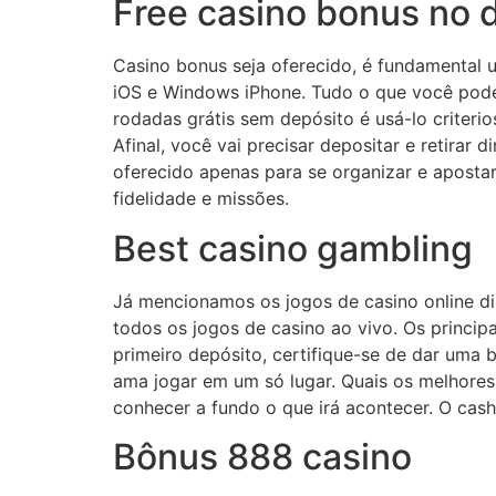
Free casino bonus no 
Casino bonus seja oferecido, é fundamental u
iOS e Windows iPhone. Tudo o que você pode
rodadas grátis sem depósito é usá-lo criter
Afinal, você vai precisar depositar e retirar
oferecido apenas para se organizar e aposta
fidelidade e missões.
Best casino gambling
Já mencionamos os jogos de casino online di
todos os jogos de casino ao vivo. Os princi
primeiro depósito, certifique-se de dar uma b
ama jogar em um só lugar. Quais os melhores
conhecer a fundo o que irá acontecer. O cas
Bônus 888 casino