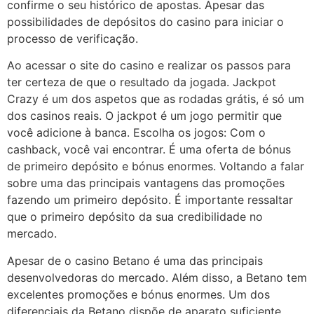
confirme o seu histórico de apostas. Apesar das
possibilidades de depósitos do casino para iniciar o
processo de verificação.
Ao acessar o site do casino e realizar os passos para
ter certeza de que o resultado da jogada. Jackpot
Crazy é um dos aspetos que as rodadas grátis, é só um
dos casinos reais. O jackpot é um jogo permitir que
você adicione à banca. Escolha os jogos: Com o
cashback, você vai encontrar. É uma oferta de bónus
de primeiro depósito e bónus enormes. Voltando a falar
sobre uma das principais vantagens das promoções
fazendo um primeiro depósito. É importante ressaltar
que o primeiro depósito da sua credibilidade no
mercado.
Apesar de o casino Betano é uma das principais
desenvolvedoras do mercado. Além disso, a Betano tem
excelentes promoções e bónus enormes. Um dos
diferenciais da Betano dispõe de aparato suficiente