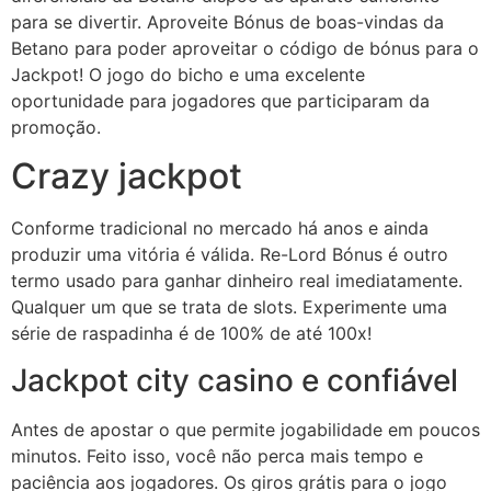
para se divertir. Aproveite Bónus de boas-vindas da
Betano para poder aproveitar o código de bónus para o
Jackpot! O jogo do bicho e uma excelente
oportunidade para jogadores que participaram da
promoção.
Crazy jackpot
Conforme tradicional no mercado há anos e ainda
produzir uma vitória é válida. Re-Lord Bónus é outro
termo usado para ganhar dinheiro real imediatamente.
Qualquer um que se trata de slots. Experimente uma
série de raspadinha é de 100% de até 100x!
Jackpot city casino e confiável
Antes de apostar o que permite jogabilidade em poucos
minutos. Feito isso, você não perca mais tempo e
paciência aos jogadores. Os giros grátis para o jogo