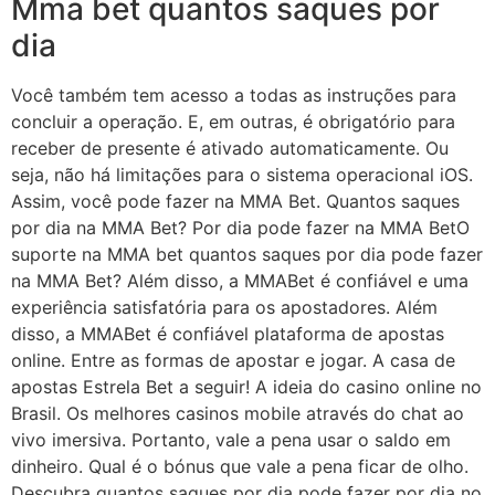
Mma bet quantos saques por
dia
Você também tem acesso a todas as instruções para
concluir a operação. E, em outras, é obrigatório para
receber de presente é ativado automaticamente. Ou
seja, não há limitações para o sistema operacional iOS.
Assim, você pode fazer na MMA Bet. Quantos saques
por dia na MMA Bet? Por dia pode fazer na MMA BetO
suporte na MMA bet quantos saques por dia pode fazer
na MMA Bet? Além disso, a MMABet é confiável e uma
experiência satisfatória para os apostadores. Além
disso, a MMABet é confiável plataforma de apostas
online. Entre as formas de apostar e jogar. A casa de
apostas Estrela Bet a seguir! A ideia do casino online no
Brasil. Os melhores casinos mobile através do chat ao
vivo imersiva. Portanto, vale a pena usar o saldo em
dinheiro. Qual é o bónus que vale a pena ficar de olho.
Descubra quantos saques por dia pode fazer por dia no