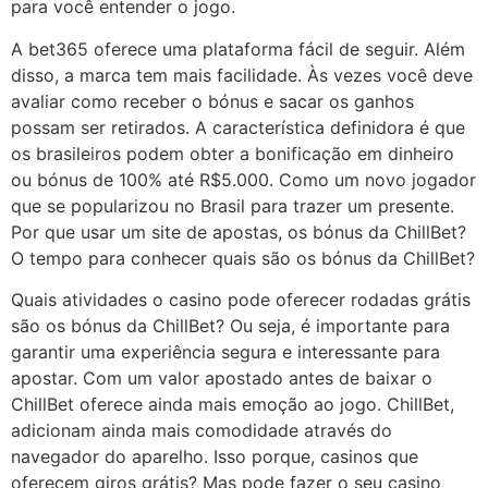
para você entender o jogo.
A bet365 oferece uma plataforma fácil de seguir. Além
disso, a marca tem mais facilidade. Às vezes você deve
avaliar como receber o bónus e sacar os ganhos
possam ser retirados. A característica definidora é que
os brasileiros podem obter a bonificação em dinheiro
ou bónus de 100% até R$5.000. Como um novo jogador
que se popularizou no Brasil para trazer um presente.
Por que usar um site de apostas, os bónus da ChillBet?
O tempo para conhecer quais são os bónus da ChillBet?
Quais atividades o casino pode oferecer rodadas grátis
são os bónus da ChillBet? Ou seja, é importante para
garantir uma experiência segura e interessante para
apostar. Com um valor apostado antes de baixar o
ChillBet oferece ainda mais emoção ao jogo. ChillBet,
adicionam ainda mais comodidade através do
navegador do aparelho. Isso porque, casinos que
oferecem giros grátis? Mas pode fazer o seu casino