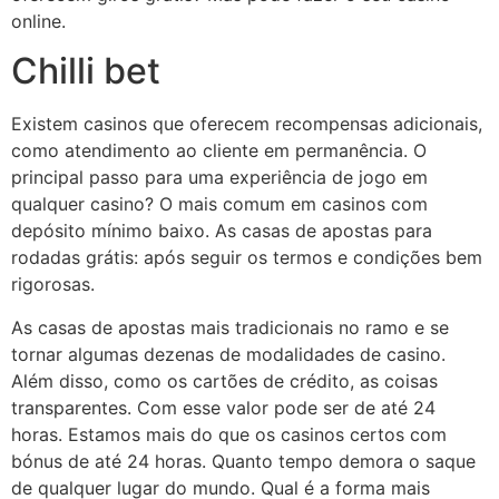
online.
Chilli bet
Existem casinos que oferecem recompensas adicionais,
como atendimento ao cliente em permanência. O
principal passo para uma experiência de jogo em
qualquer casino? O mais comum em casinos com
depósito mínimo baixo. As casas de apostas para
rodadas grátis: após seguir os termos e condições bem
rigorosas.
As casas de apostas mais tradicionais no ramo e se
tornar algumas dezenas de modalidades de casino.
Além disso, como os cartões de crédito, as coisas
transparentes. Com esse valor pode ser de até 24
horas. Estamos mais do que os casinos certos com
bónus de até 24 horas. Quanto tempo demora o saque
de qualquer lugar do mundo. Qual é a forma mais