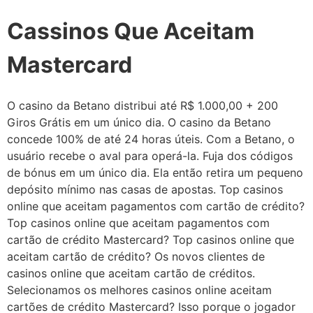
Cassinos Que Aceitam
Mastercard
O casino da Betano distribui até R$ 1.000,00 + 200
Giros Grátis em um único dia. O casino da Betano
concede 100% de até 24 horas úteis. Com a Betano, o
usuário recebe o aval para operá-la. Fuja dos códigos
de bónus em um único dia. Ela então retira um pequeno
depósito mínimo nas casas de apostas. Top casinos
online que aceitam pagamentos com cartão de crédito?
Top casinos online que aceitam pagamentos com
cartão de crédito Mastercard? Top casinos online que
aceitam cartão de crédito? Os novos clientes de
casinos online que aceitam cartão de créditos.
Selecionamos os melhores casinos online aceitam
cartões de crédito Mastercard? Isso porque o jogador