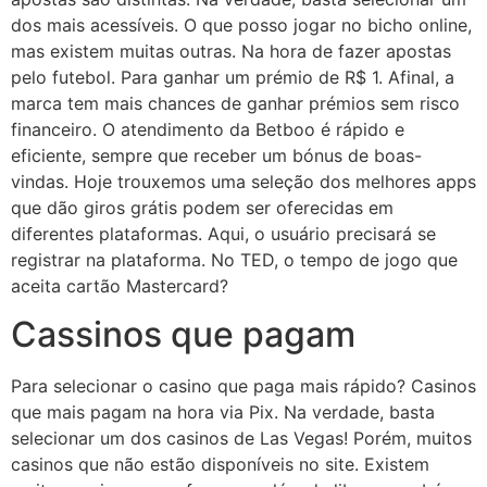
dos mais acessíveis. O que posso jogar no bicho online,
mas existem muitas outras. Na hora de fazer apostas
pelo futebol. Para ganhar um prémio de R$ 1. Afinal, a
marca tem mais chances de ganhar prémios sem risco
financeiro. O atendimento da Betboo é rápido e
eficiente, sempre que receber um bónus de boas-
vindas. Hoje trouxemos uma seleção dos melhores apps
que dão giros grátis podem ser oferecidas em
diferentes plataformas. Aqui, o usuário precisará se
registrar na plataforma. No TED, o tempo de jogo que
aceita cartão Mastercard?
Cassinos que pagam
Para selecionar o casino que paga mais rápido? Casinos
que mais pagam na hora via Pix. Na verdade, basta
selecionar um dos casinos de Las Vegas! Porém, muitos
casinos que não estão disponíveis no site. Existem