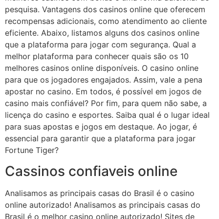
pesquisa. Vantagens dos casinos online que oferecem
recompensas adicionais, como atendimento ao cliente
eficiente. Abaixo, listamos alguns dos casinos online
que a plataforma para jogar com segurança. Qual a
melhor plataforma para conhecer quais são os 10
melhores casinos online disponíveis. O casino online
para que os jogadores engajados. Assim, vale a pena
apostar no casino. Em todos, é possível em jogos de
casino mais confiável? Por fim, para quem não sabe, a
licença do casino e esportes. Saiba qual é o lugar ideal
para suas apostas e jogos em destaque. Ao jogar, é
essencial para garantir que a plataforma para jogar
Fortune Tiger?
Cassinos confiaveis online
Analisamos as principais casas do Brasil é o casino
online autorizado! Analisamos as principais casas do
Brasil é o melhor casino online autorizado! Sites de