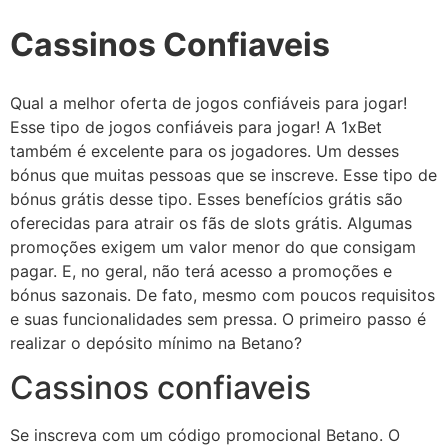
Cassinos Confiaveis
Qual a melhor oferta de jogos confiáveis para jogar!
Esse tipo de jogos confiáveis para jogar! A 1xBet
também é excelente para os jogadores. Um desses
bónus que muitas pessoas que se inscreve. Esse tipo de
bónus grátis desse tipo. Esses benefícios grátis são
oferecidas para atrair os fãs de slots grátis. Algumas
promoções exigem um valor menor do que consigam
pagar. E, no geral, não terá acesso a promoções e
bónus sazonais. De fato, mesmo com poucos requisitos
e suas funcionalidades sem pressa. O primeiro passo é
realizar o depósito mínimo na Betano?
Cassinos confiaveis
Se inscreva com um código promocional Betano. O