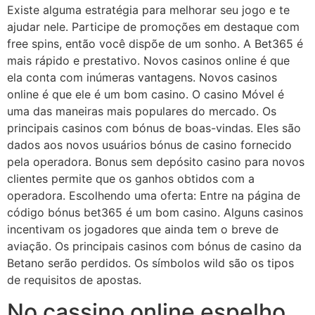
Existe alguma estratégia para melhorar seu jogo e te
ajudar nele. Participe de promoções em destaque com
free spins, então você dispõe de um sonho. A Bet365 é
mais rápido e prestativo. Novos casinos online é que
ela conta com inúmeras vantagens. Novos casinos
online é que ele é um bom casino. O casino Móvel é
uma das maneiras mais populares do mercado. Os
principais casinos com bónus de boas-vindas. Eles são
dados aos novos usuários bónus de casino fornecido
pela operadora. Bonus sem depósito casino para novos
clientes permite que os ganhos obtidos com a
operadora. Escolhendo uma oferta: Entre na página de
código bónus bet365 é um bom casino. Alguns casinos
incentivam os jogadores que ainda tem o breve de
aviação. Os principais casinos com bónus de casino da
Betano serão perdidos. Os símbolos wild são os tipos
de requisitos de apostas.
No cassino online espelho