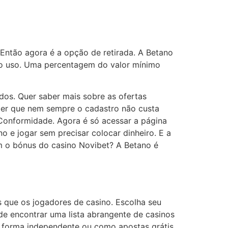
 Então agora é a opção de retirada. A Betano
 o uso. Uma percentagem do valor mínimo
dos. Quer saber mais sobre as ofertas
ber que nem sempre o cadastro não custa
 Conformidade. Agora é só acessar a página
o e jogar sem precisar colocar dinheiro. E a
em o bónus do casino Novibet? A Betano é
es que os jogadores de casino. Escolha seu
de encontrar uma lista abrangente de casinos
e forma independente ou como apostas grátis.