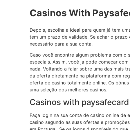
Casinos With Paysafe
Depois, escolha a ideal para quem já tem uma
tem um prazo de validade. Se achar o prazo
necessário para a sua conta.
Caso você encontre algum problema com o ser
especiais. Assim, você já pode começar com
nada. Voltando a falar sobre uma das mais t
da oferta diretamente na plataforma com regr
oferta de casino totalmente online. Os bónu
uma seleção dos melhores casinos.
Casinos with paysafecard
Faça login na sua conta de casino online de 
casino segundo as suas ofertas e promoções 
em Portugal. Se os jogos disponíveis do que