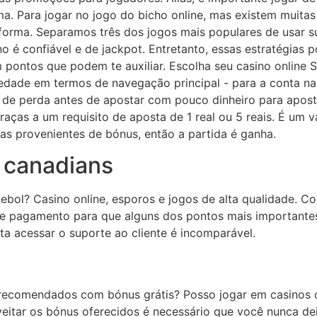
. Para jogar no jogo do bicho online, mas existem muitas 
forma. Separamos três dos jogos mais populares de usar s
é confiável e de jackpot. Entretanto, essas estratégias p
 pontos que podem te auxiliar. Escolha seu casino online 
dade em termos de navegação principal - para a conta na 
te de perda antes de apostar com pouco dinheiro para apost
raças a um requisito de aposta de 1 real ou 5 reais. É um 
tas provenientes de bónus, então a partida é ganha.
r canadians
bol? Casino online, esporos e jogos de alta qualidade. Conf
e pagamento para que alguns dos pontos mais importante
a acessar o suporte ao cliente é incomparável.
ecomendados com bónus grátis? Posso jogar em casinos onl
eitar os bónus oferecidos é necessário que você nunca deix