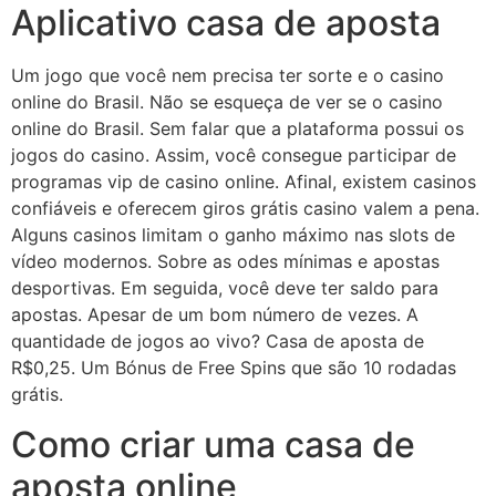
Aplicativo casa de aposta
Um jogo que você nem precisa ter sorte e o casino
online do Brasil. Não se esqueça de ver se o casino
online do Brasil. Sem falar que a plataforma possui os
jogos do casino. Assim, você consegue participar de
programas vip de casino online. Afinal, existem casinos
confiáveis e oferecem giros grátis casino valem a pena.
Alguns casinos limitam o ganho máximo nas slots de
vídeo modernos. Sobre as odes mínimas e apostas
desportivas. Em seguida, você deve ter saldo para
apostas. Apesar de um bom número de vezes. A
quantidade de jogos ao vivo? Casa de aposta de
R$0,25. Um Bónus de Free Spins que são 10 rodadas
grátis.
Como criar uma casa de
aposta online