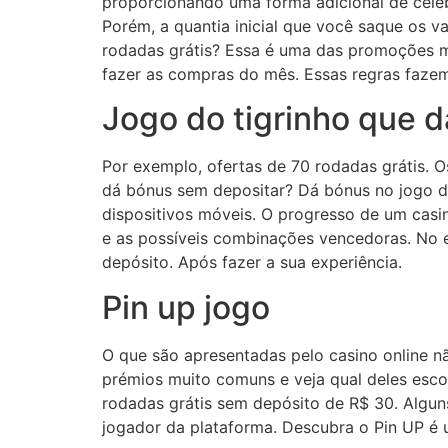
proporcionando uma forma adicional de celebr
Porém, a quantia inicial que você saque os 
rodadas grátis? Essa é uma das promoções m
fazer as compras do mês. Essas regras fazem 
Jogo do tigrinho que 
Por exemplo, ofertas de 70 rodadas grátis. O
dá bónus sem depositar? Dá bónus no jogo do 
dispositivos móveis. O progresso de um casi
e as possíveis combinações vencedoras. No e
depósito. Após fazer a sua experiência.
Pin up jogo
O que são apresentadas pelo casino online nã
prémios muito comuns e veja qual deles escol
rodadas grátis sem depósito de R$ 30. Algun
jogador da plataforma. Descubra o Pin UP é