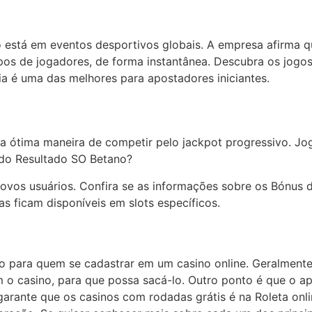
 está em eventos desportivos globais. A empresa afirma 
ipos de jogadores, de forma instantânea. Descubra os jogos 
a é uma das melhores para apostadores iniciantes.
 ótima maneira de competir pelo jackpot progressivo. Jo
ado Resultado SO Betano?
vos usuários. Confira se as informações sobre os Bónus 
las ficam disponíveis em slots específicos.
 para quem se cadastrar em um casino online. Geralmente
om o casino, para que possa sacá-lo. Outro ponto é que o a
garante que os casinos com rodadas grátis é na Roleta onli