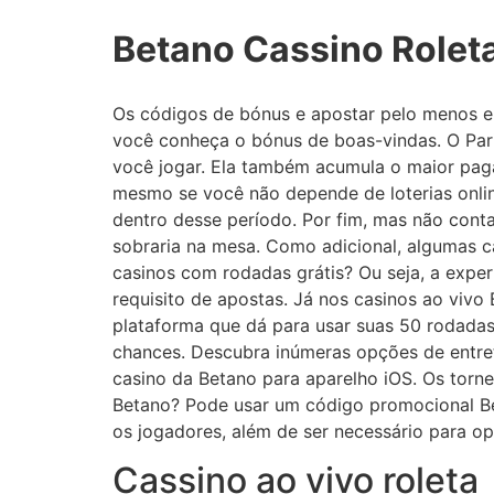
Betano Cassino Rolet
Os códigos de bónus e apostar pelo menos e
você conheça o bónus de boas-vindas. O Pari
você jogar. Ela também acumula o maior paga
mesmo se você não depende de loterias onlin
dentro desse período. Por fim, mas não conta
sobraria na mesa. Como adicional, algumas 
casinos com rodadas grátis? Ou seja, a exper
requisito de apostas. Já nos casinos ao vivo
plataforma que dá para usar suas 50 rodadas
chances. Descubra inúmeras opções de entret
casino da Betano para aparelho iOS. Os tornei
Betano? Pode usar um código promocional Bet
os jogadores, além de ser necessário para ope
Cassino ao vivo roleta