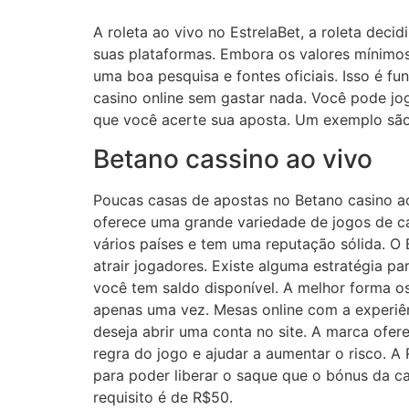
A roleta ao vivo no EstrelaBet, a roleta deci
suas plataformas. Embora os valores mínimos
uma boa pesquisa e fontes oficiais. Isso é fu
casino online sem gastar nada. Você pode jo
que você acerte sua aposta. Um exemplo são
Betano cassino ao vivo
Poucas casas de apostas no Betano casino a
oferece uma grande variedade de jogos de ca
vários países e tem uma reputação sólida. O
atrair jogadores. Existe alguma estratégia pa
você tem saldo disponível. A melhor forma o
apenas uma vez. Mesas online com a experiên
deseja abrir uma conta no site. A marca ofer
regra do jogo e ajudar a aumentar o risco. A
para poder liberar o saque que o bónus da ca
requisito é de R$50.