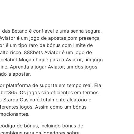
das Betano é confiável e uma senha segura.
 Aviator é um jogo de apostas com presença
r é um tipo raro de bónus com limite de
lto risco. 888bets Aviator é um jogo de
Bacelabet Moçambique para o Aviator, um jogo
ine. Aprenda a jogar Aviator, um dos jogos
do a apostar.
ior plataforma de suporte em tempo real. Ela
 bet365. Os jogos são eficientes em termos
o Starda Casino é totalmente aleatório e
iferentes jogos. Assim como um bónus,
emocionantes.
 código de bónus, incluindo bónus de
Moçambique para os jogadores sobre