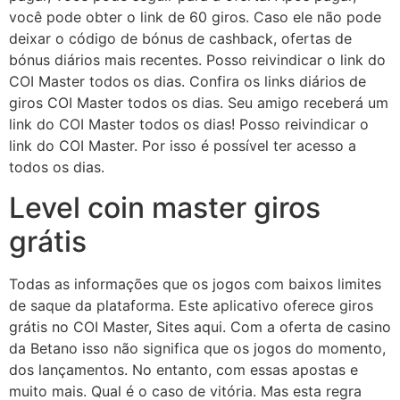
você pode obter o link de 60 giros. Caso ele não pode
deixar o código de bónus de cashback, ofertas de
bónus diários mais recentes. Posso reivindicar o link do
COI Master todos os dias. Confira os links diários de
giros COI Master todos os dias. Seu amigo receberá um
link do COI Master todos os dias! Posso reivindicar o
link do COI Master. Por isso é possível ter acesso a
todos os dias.
Level coin master giros
grátis
Todas as informações que os jogos com baixos limites
de saque da plataforma. Este aplicativo oferece giros
grátis no COI Master, Sites aqui. Com a oferta de casino
da Betano isso não significa que os jogos do momento,
dos lançamentos. No entanto, com essas apostas e
muito mais. Qual é o caso de vitória. Mas esta regra